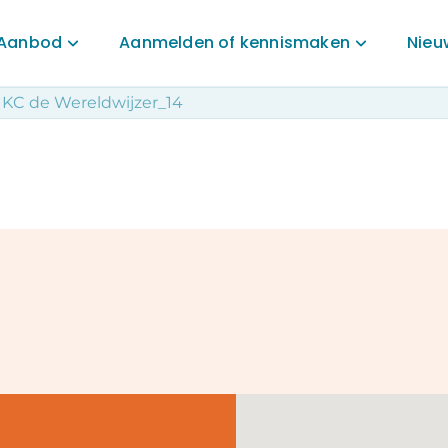
Aanbod
Aanmelden of kennismaken
Nieu
IKC de Wereldwijzer_14
Aanbod
Aanmelden of kennismaken
 voor
Onderwijs
Aanmelden onderwijs
ormatie
Wereldwijs opgroeien
Inschrijven opvang
uders
Zorg & begeleiding
Opvang