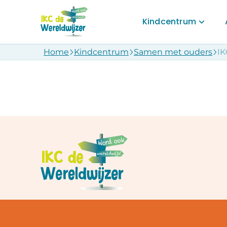
Kindcentrum
Home
Kindcentrum
Samen met ouders
IK
Kindcentrum
Waar staan we
Praktische inf
Samen met o
Downloads