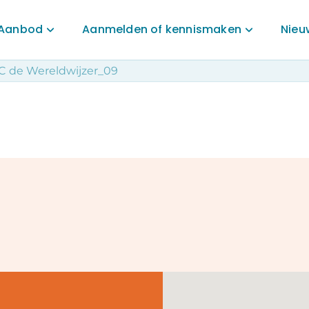
Aanbod
Aanmelden of kennismaken
Nieu
C de Wereldwijzer_09
Aanbod
Aanmelden of kennismaken
 voor
Onderwijs
Aanmelden onderwijs
ormatie
Wereldwijs opgroeien
Inschrijven opvang
uders
Zorg & begeleiding
Opvang